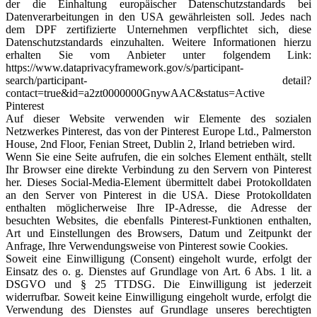
der die Einhaltung europäischer Datenschutzstandards bei
Datenverarbeitungen in den USA gewährleisten soll. Jedes nach
dem DPF zertifizierte Unternehmen verpflichtet sich, diese
Datenschutzstandards einzuhalten. Weitere Informationen hierzu
erhalten Sie vom Anbieter unter folgendem Link:
https://www.dataprivacyframework.gov/s/participant-
search/participant- detail?
contact=true&id=a2zt0000000GnywAAC&status=Active
Pinterest
Auf dieser Website verwenden wir Elemente des sozialen
Netzwerkes Pinterest, das von der Pinterest Europe Ltd., Palmerston
House, 2nd Floor, Fenian Street, Dublin 2, Irland betrieben wird.
Wenn Sie eine Seite aufrufen, die ein solches Element enthält, stellt
Ihr Browser eine direkte Verbindung zu den Servern von Pinterest
her. Dieses Social-Media-Element übermittelt dabei Protokolldaten
an den Server von Pinterest in die USA. Diese Protokolldaten
enthalten möglicherweise Ihre IP-Adresse, die Adresse der
besuchten Websites, die ebenfalls Pinterest-Funktionen enthalten,
Art und Einstellungen des Browsers, Datum und Zeitpunkt der
Anfrage, Ihre Verwendungsweise von Pinterest sowie Cookies.
Soweit eine Einwilligung (Consent) eingeholt wurde, erfolgt der
Einsatz des o. g. Dienstes auf Grundlage von Art. 6 Abs. 1 lit. a
DSGVO und § 25 TTDSG. Die Einwilligung ist jederzeit
widerrufbar. Soweit keine Einwilligung eingeholt wurde, erfolgt die
Verwendung des Dienstes auf Grundlage unseres berechtigten